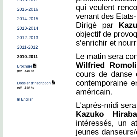
qui veulent renco
2015-2016
venant des Etats
2014-2015
Dirigé par
Kazu
2013-2014
objectif de provo
2012-2013
s'enrichir et nou
2011-2012
Le matin sera con
2010-2011
Wilfried Romoli
Brochure
pdf - 140 ko
cours de danse c
contemporaine en
Dossier d'inscription
pdf - 140 ko
américain.
In English
L'après-midi sera 
Kazuko Hiraba
intéressés, un a
jeunes danseurs/c